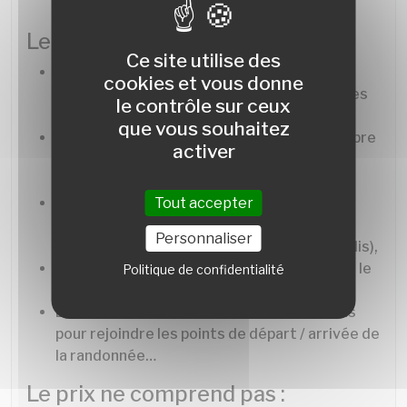
Le prix comprend :
Ce site utilise des
L'encadrement par un Accompagnateur en
cookies et vous donne
Montagne diplômé d'état pour les 5 journées
le contrôle sur ceux
de randonnée,
que vous souhaitez
L'hébergement en gîte de groupe, en chambre
activer
de 2 à 4 personnes maxi (draps et linge de
toilette fournis),
La pension complète (petits-déjeuners,
Tout accepter
déjeuners et dîners) du dîner du Jour 1 au
Personnaliser
déjeuner du Jour 7 (pique-nique pour les midis),
Le café et le vin (1/4 litre par personne pour le
Politique de confidentialité
soir),
Le transfert aller / retour en bus ou minibus
pour rejoindre les points de départ / arrivée de
la randonnée…
Le prix ne comprend pas :