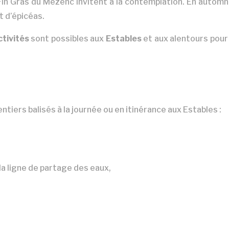
Fin Gras du Mézenc invitent à la contemplation. En autom
t d’épicéas.
tivités
sont possibles aux
Estables
et aux alentours pour
tiers balisés à la journée ou en itinérance aux Estables :
la ligne de partage des eaux,