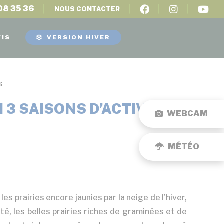
08 35 36
NOUS CONTACTER
VIS
VERSION HIVER
s
I 3 SAISONS D’ACTIVITÉS
WEBCAM
MÉTÉO
s prairies encore jaunies par la neige de l’hiver,
été, les belles prairies riches de graminées et de