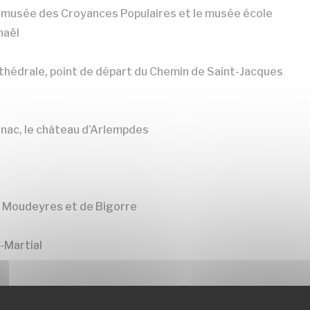
le musée des Croyances Populaires et le musée école
haël
athédrale, point de départ du Chemin de Saint-Jacques
gnac, le château d’Arlempdes
e Moudeyres et de Bigorre
t-Martial