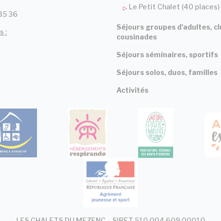
Le Petit Chalet (40 places)
35 36
Séjours groupes d'adultes, cl
s :
cousinades
Séjours séminaires, sportifs
Séjours solos, duos, familles
Activités
LES CHALETS DU MEZENC – SIRET 510 004 609 00010