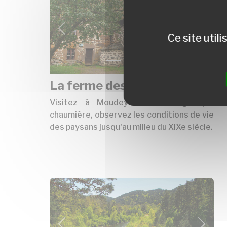
précédent
suivan
Ce site util
La ferme des frères Perrel
Visitez à Moudeyres une magnifique
chaumière, observez les conditions de vie
des paysans jusqu'au milieu du XIXe siècle.