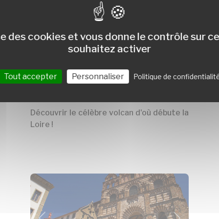
t
précédent
suivant
ise des cookies et vous donne le contrôle sur 
souhaitez activer
Tout accepter
Personnaliser
Politique de confidentialit
Les sources de la Loire et le
Mont Gerbier de Jonc
Découvrir le célèbre volcan d'où débute la
Loire !