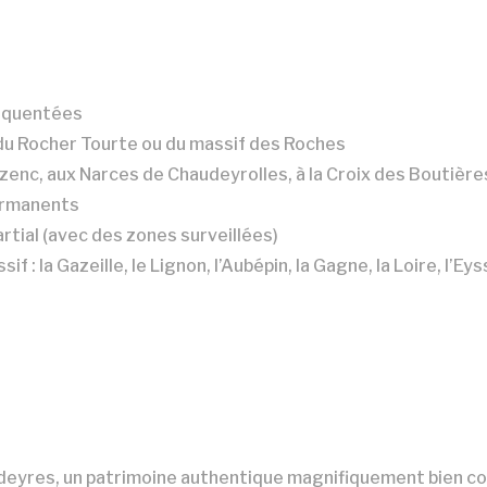
réquentées
, du Rocher Tourte ou du massif des Roches
ézenc, aux Narces de Chaudeyrolles, à la Croix des Boutiè
permanents
rtial (avec des zones surveillées)
: la Gazeille, le Lignon, l’Aubépin, la Gagne, la Loire, l’Ey
deyres, un patrimoine authentique magnifiquement bien c