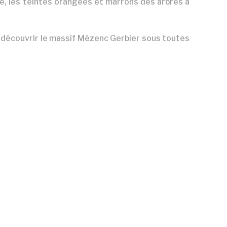
ne, les teintes orangées et marrons des arbres à
 découvrir le massif Mézenc Gerbier sous toutes