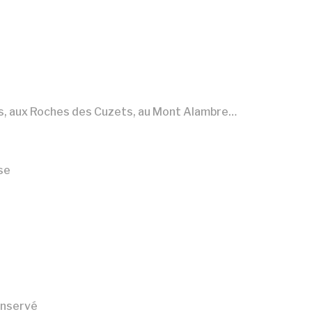
res, aux Roches des Cuzets, au Mont Alambre…
sse
onservé