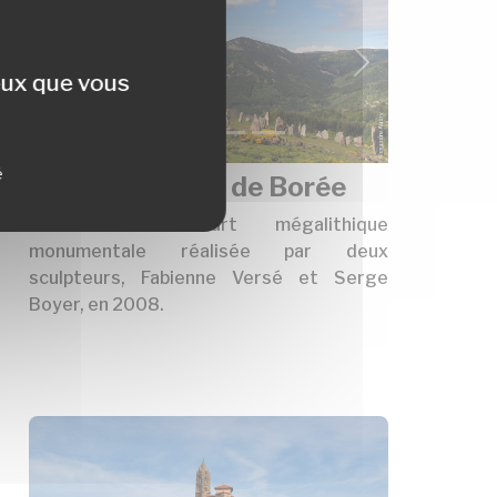
précédent
suivant
ceux que vous
é
L’Erre du Tchier de Borée
Une œuvre d'art mégalithique
monumentale réalisée par deux
sculpteurs, Fabienne Versé et Serge
Boyer, en 2008.