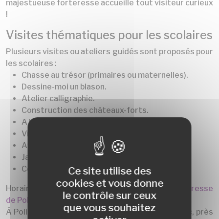
majestueuse forteresse accueille tout visiteur curieux
!
Visites thématiques pour les scolaires
Plusieurs visites ou ateliers guidés sont proposés pour
les scolaires :
Chasse au trésor (primaires ou maternelles).
Dessine-moi un blason.
Atelier calligraphie.
Construction des châteaux-forts.
A la découverte du feu.
Visite guidée pédagogique.
Atelier forge et armes.
Jardin des sens (maternelles).
Couleurs au Moyen-Âge.
Ce site utilise des
cookies et vous donne
Horaires, tarifs, renseignements divers :
Forteresse
le contrôle sur ceux
de Polignac
- tel : 04 71 04 06 04.
que vous souhaitez
À Polignac, à 40 minutes des Chalets du Mézenc, près