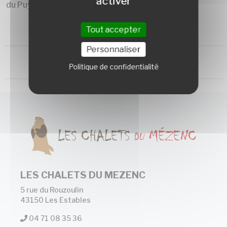
activer
du Puy en Velay.
Tout accepter
Personnaliser
Politique de confidentialité
LES CHALETS DU MEZENC
5 rue du Rouzoulin
43150 Les Estables
04 71 08 35 36