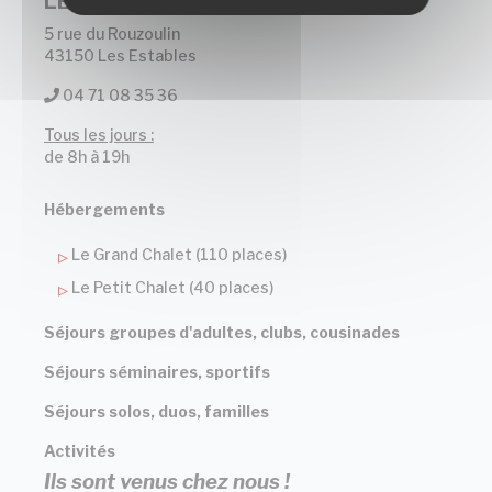
LES CHALETS DU MEZENC
5 rue du Rouzoulin
43150 Les Estables
04 71 08 35 36
Tous les jours :
de 8h à 19h
Hébergements
Le Grand Chalet (110 places)
Le Petit Chalet (40 places)
Séjours groupes d'adultes, clubs, cousinades
Séjours séminaires, sportifs
Séjours solos, duos, familles
Activités
Ils sont venus chez nous !