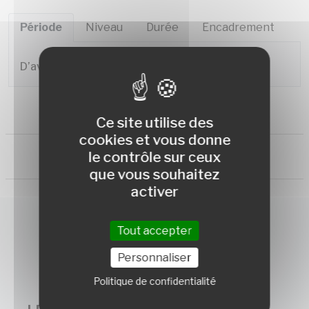
Période
Niveau
Durée
Encadrement
D’avril à octobre.
Ce site utilise des
cookies et vous donne
le contrôle sur ceux
que vous souhaitez
activer
Tout accepter
Personnaliser
Politique de confidentialité