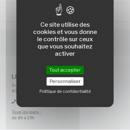
Ce site utilise des
cookies et vous donne
le contrôle sur ceux
que vous souhaitez
activer
Tout accepter
LES CHALETS DU MEZENC
Personnaliser
5 rue du Rouzoulin
43150 Les Estables
Politique de confidentialité
04 71 08 35 36
Tous les jours :
de 8h à 19h