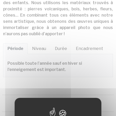
des enfants. Nous utilisons les matériaux trouvés à
proximité : pierres volcaniques, bois, herbes, fleurs,
cônes… En combinant tous ces éléments avec notre
sens artistique, nous obtenons des œuvres uniques à
immortaliser grâce à un appareil photo que nous
n’aurons pas oublié d’apporter !
Période
Niveau
Durée
Encadrement
Possible toute l’année sauf en hiver si
l'enneigement est important.