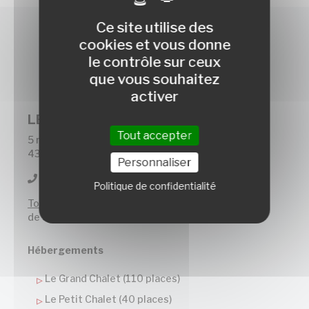
Ce site utilise des
cookies et vous donne
le contrôle sur ceux
que vous souhaitez
activer
LES CHALETS DU MEZENC
Tout accepter
5 rue du Rouzoulin
43150 Les Estables
Personnaliser
04 71 08 35 36
Politique de confidentialité
Tous les jours :
de 8h à 19h
Hébergements
Le Grand Chalet (110 places)
Le Petit Chalet (40 places)